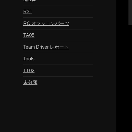
R31
RC オプションパーツ
TA05
Team Driver レポート
Tools
TT02
未分類