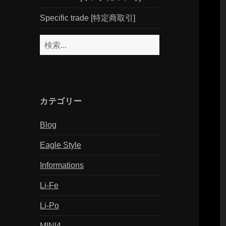
Specific trade [特定商取引]
検
索:
カテゴリー
Blog
Eagle Style
Informations
Li-Fe
Li-Po
MINI4