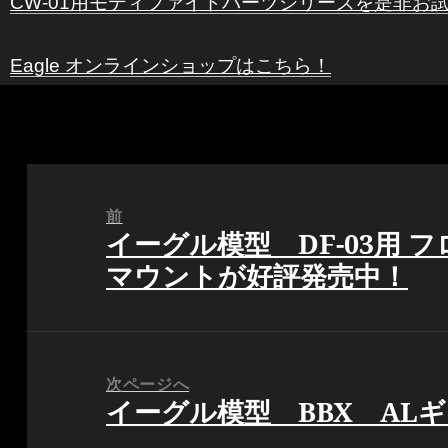
CW-01用モディファイドパーツシリーズを是非お
Eagle オンラインショップはこちら！
投
稿
前
イーグル模型 DF-03用 
ナ
前
マウントが好評発売中！
ビ
の
ゲ
投
ー
稿:
シ
次ページへ
ョ
イーグル模型 BBX AL
次
ン
の